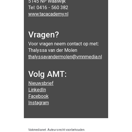
5145 NP Waalwijk
Tel: 0416 - 560 382
www.tacacademy.nl
Vragen?
Voor vragen neem contact op met
:
Thalyssa van der Molen
thalyssavandermolen@vmnmedia.nl
Volg AMT:
Nieuwsbrief
LinkedIn
Facebook
Instagram
Vakmedianet. Auteursrecht voorbehouden.